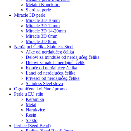
Metalni Konektori
Stardust perle
Miracle 3D perle
Miracle 3D 10mm
Miracle 3D 12mm
Miracle 3D 14-20mm
Miracle 3D 6mm
Miracle 3D 8mm
Nerđajući Čelik - Stainless Steel
Alke od nerđajućeg čelika
Delovi za minđuše od nerđajućeg čelika
Delovi za nakit - nerđajući čelik
Kopče od nerđajućeg čelika
Lanci od nerđajućeg čelika
Privesci od nerđajućeg čelika
Stainless Steel slova
Ograničene količine / promo
Perle u EU stilu
Keramika
Metal
Narukvice
Resin
Staklo
Perlice (Seed Bead)
Perlice (Seed Bead) 2mm