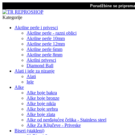
Porudžbine se pripremaj
Kategorije
Akrilne perle i privesci
Akrilne perle - razni oblici
Akrilne perle 10mm
Akrilne perle 12mm
Akrilne perle 6mm
Akrilne perle 8mm
Akrilni privesci
Diamond Ball
Alati i igle za nizanje
Alati
Igle
Alke
Alke boje bakra
Alke boje bronze
Alke boje nikla
Alke boje srebra
Alke boje zlata
Alke od nerđajućeg čelika - Stainless steel
Alke Za Ključeve - Priveske
Biseri (stakleni)