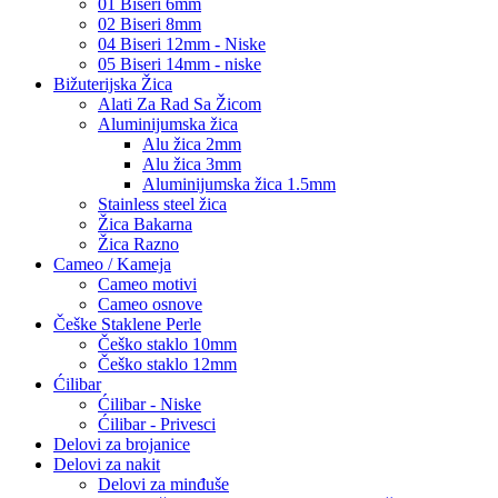
01 Biseri 6mm
02 Biseri 8mm
04 Biseri 12mm - Niske
05 Biseri 14mm - niske
Bižuterijska Žica
Alati Za Rad Sa Žicom
Aluminijumska žica
Alu žica 2mm
Alu žica 3mm
Aluminijumska žica 1.5mm
Stainless steel žica
Žica Bakarna
Žica Razno
Cameo / Kameja
Cameo motivi
Cameo osnove
Češke Staklene Perle
Češko staklo 10mm
Češko staklo 12mm
Ćilibar
Ćilibar - Niske
Ćilibar - Privesci
Delovi za brojanice
Delovi za nakit
Delovi za minđuše