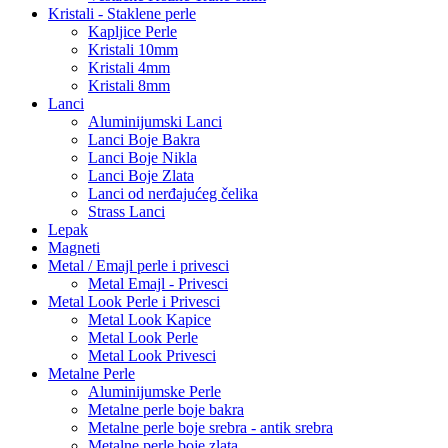
Kristali - Staklene perle
Kapljice Perle
Kristali 10mm
Kristali 4mm
Kristali 8mm
Lanci
Aluminijumski Lanci
Lanci Boje Bakra
Lanci Boje Nikla
Lanci Boje Zlata
Lanci od nerđajućeg čelika
Strass Lanci
Lepak
Magneti
Metal / Emajl perle i privesci
Metal Emajl - Privesci
Metal Look Perle i Privesci
Metal Look Kapice
Metal Look Perle
Metal Look Privesci
Metalne Perle
Aluminijumske Perle
Metalne perle boje bakra
Metalne perle boje srebra - antik srebra
Metalne perle boje zlata