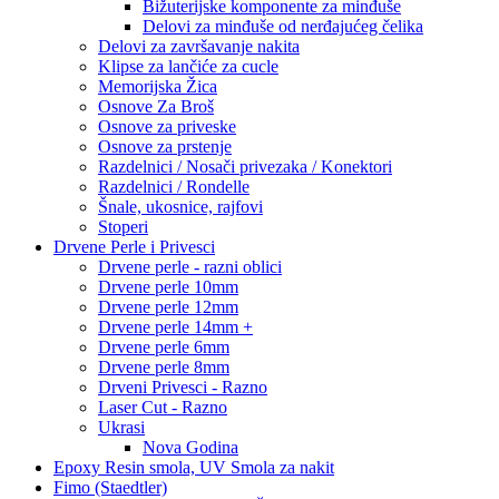
Bižuterijske komponente za minđuše
Delovi za minđuše od nerđajućeg čelika
Delovi za završavanje nakita
Klipse za lančiće za cucle
Memorijska Žica
Osnove Za Broš
Osnove za priveske
Osnove za prstenje
Razdelnici / Nosači privezaka / Konektori
Razdelnici / Rondelle
Šnale, ukosnice, rajfovi
Stoperi
Drvene Perle i Privesci
Drvene perle - razni oblici
Drvene perle 10mm
Drvene perle 12mm
Drvene perle 14mm +
Drvene perle 6mm
Drvene perle 8mm
Drveni Privesci - Razno
Laser Cut - Razno
Ukrasi
Nova Godina
Epoxy Resin smola, UV Smola za nakit
Fimo (Staedtler)