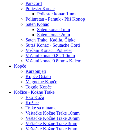
Paracord
Poliester Konac
Poliester konac 1mm
Poliuretan - Pamuk - Pliš Konop
Saten Konac
Saten konac 1mm
Saten konac 2mm
Saten Trake, Kadifa, Čipke
Sutaš Konac - Soutache Cord
Voštani Konac - Poliester
Voštani konac 0.8 - 1.0mm
Voštani konac 0.8mm - Kalem
Kopče
Karabinjeri
Kopče Ostalo
Magnetne Kopče
Toggle Kopče
Kožice - Kožne Trake
Eko Koža
Kožice
Trake sa nitnama
Veštačke Kožne Trake 10mm
Veštačke Kožne Trake 20mm
Veštačke Kožne Trake 3mm
Veštačke Kožne Trake 6mm