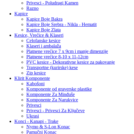
Privesci - Poludragi Kamen
Razno
Kapice
Kapice Boje Bakra
Kapice Boje Srebra - Nikla - Hematit
Kapice Boje Zlata
Kesice, Vrećice & Klaseri
Celofanske kesice
Klaseri i ambalaža
Platnene vrećice 7 x 9cm i manje dimenzije
Platnene vrećice 8-10 x 11-12cm
PVC kesice - Dekorativne kesice za pakovanje
Transportne (kurirske) kese
Zip kesice
Klirit Komponente
Kabošoni
Komponente od graverske plastike
Komponente Za Minđuše
Komponente Za Narukvice
Privesci
Privesci - Privesci Za Ključeve
Ukrasi
Konci - Kanapi - Trake
Nymo & S-Lon Konac
Pamučni Konac