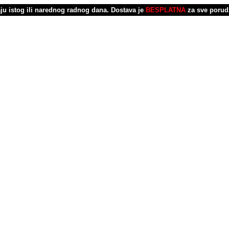
u istog ili narednog radnog dana.
Dostava je
BESPLATNA
za sve porud