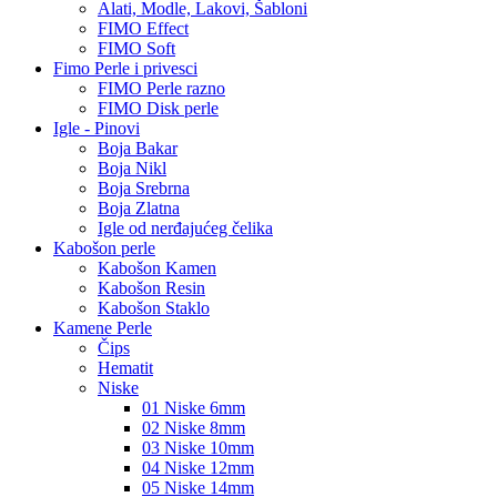
Alati, Modle, Lakovi, Šabloni
FIMO Effect
FIMO Soft
Fimo Perle i privesci
FIMO Perle razno
FIMO Disk perle
Igle - Pinovi
Boja Bakar
Boja Nikl
Boja Srebrna
Boja Zlatna
Igle od nerđajućeg čelika
Kabošon perle
Kabošon Kamen
Kabošon Resin
Kabošon Staklo
Kamene Perle
Čips
Hematit
Niske
01 Niske 6mm
02 Niske 8mm
03 Niske 10mm
04 Niske 12mm
05 Niske 14mm